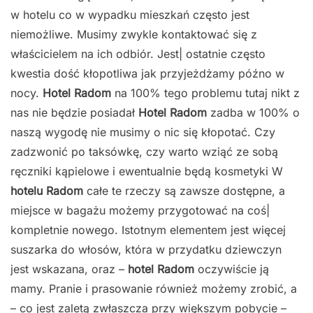
w hotelu co w wypadku mieszkań często jest
niemożliwe. Musimy zwykle kontaktować się z
właścicielem na ich odbiór. Jest| ostatnie często
kwestia dość kłopotliwa jak przyjeżdżamy późno w
nocy.
Hotel Radom
na 100% tego problemu tutaj nikt z
nas nie będzie posiadał
Hotel Radom
zadba w 100% o
naszą wygodę nie musimy o nic się kłopotać. Czy
zadzwonić po taksówkę, czy warto wziąć ze sobą
ręczniki kąpielowe i ewentualnie będą kosmetyki W
hotelu Radom
całe te rzeczy są zawsze dostępne, a
miejsce w bagażu możemy przygotować na coś|
kompletnie nowego. Istotnym elementem jest więcej
suszarka do włosów, która w przydatku dziewczyn
jest wskazana, oraz –
hotel Radom
oczywiście ją
mamy. Pranie i prasowanie również możemy zrobić, a
– co jest zaletą zwłaszcza przy większym pobycie –