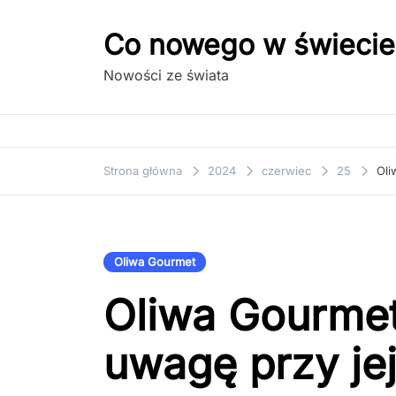
Przejdź
do
Co nowego w świecie
treści
Nowości ze świata
Strona główna
2024
czerwiec
25
Oli
Oliwa Gourmet
Oliwa Gourmet
uwagę przy je