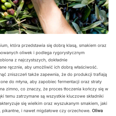
mium, która przedstawia się dobrą klasą, smakiem oraz
nowanych oliwek i podlega rygorystycznym
robiona z najczystszych, dokładnie
ane ręcznie, aby umożliwić ich dobrą właściwość.
nąć zniszczeń także zapewnia, że do produkcji trafiają
one do młyna, aby zapobiec fermentacji oraz straty
a zimno, co znaczy, że proces tłoczenia kończy się w
ęki temu zatrzymane są wszystkie kluczowe składniki
akteryzuje się wielkim oraz wyszukanym smakiem, jaki
 pikantne, i nawet migdałowe czy orzechowe.
Oliwa