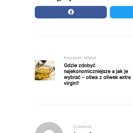
Nawigacja
Poprzedni artykuł
Gdzie zdobyć
najekonomiczniejsze a jak je
wpisu
wybrać – oliwa z oliwek extra
virgin?
O autorze